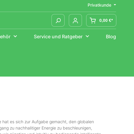
Privatkunde
0,00 €*
ehör
Service und Ratgeber
Blog
Smarte Wallboxen
Tesla Ladekabel
go-eCharger
Montage
Verlängerungskabel
Mittel- und Endklemmen
Montageschienen
Zubehör
Speicher
AnkerSolix
BYD
EcoFlow
SunEnergyXT
hat es sich zur Aufgabe gemacht, den globalen
ang zu nachhalitiger Energie zu beschleunigen,