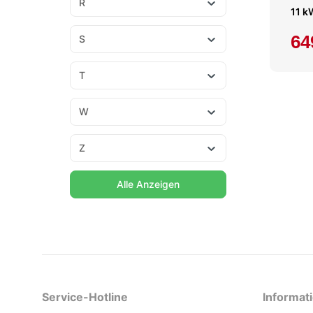
R
11 k
64
S
T
W
Z
Alle Anzeigen
Service-Hotline
Informat