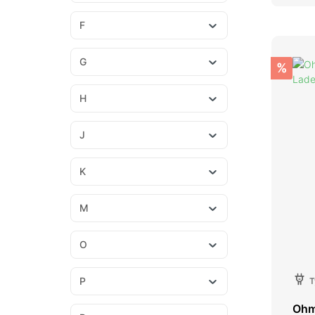
F
G
%
H
J
K
M
O
P
T
Ohm