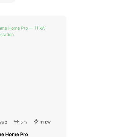
yp 2
5 m
11 kW
e Home Pro