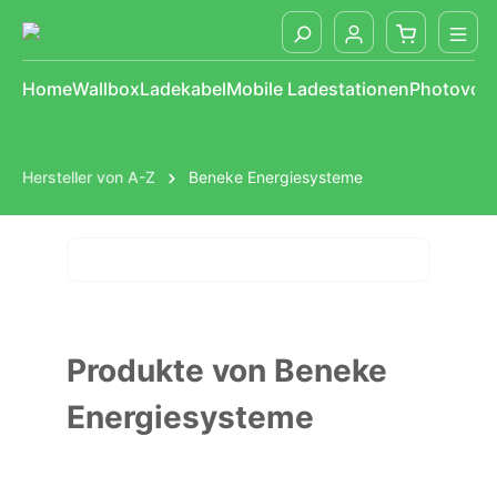
alt springen
Home
Wallbox
Ladekabel
Mobile Ladestationen
Photovolt
Hersteller von A-Z
Beneke Energiesysteme
Hersteller Navigation
Produkte von Beneke
Energiesysteme