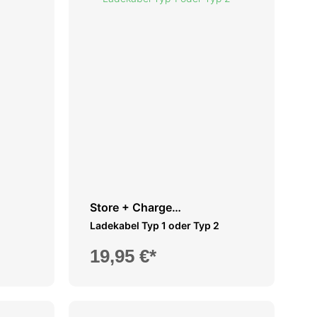
Store + Charge
Transporttasche
Ladekabel Typ 1 oder Typ 2
19,95 €*