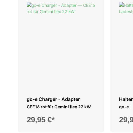
go-e Charger - Adapter
Halte
Lades
CEE16 rot für Gemini flex 22 kW
go-e
29,95 €*
29,9