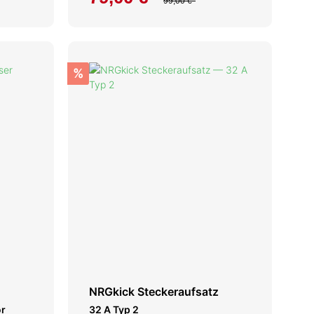
99,00 €*
%
NRGkick Steckeraufsatz
or
32 A Typ 2