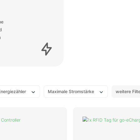
ne
d
u
Energiezähler
Maximale Stromstärke
weitere Filt