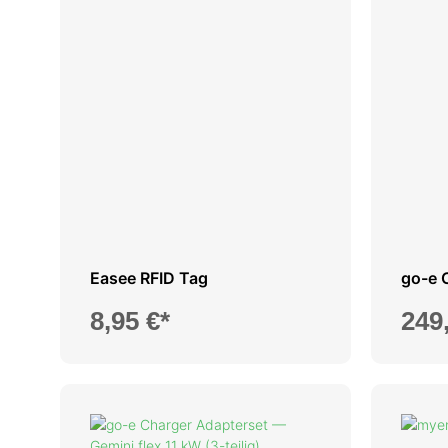
Easee RFID Tag
go-e C
8,95 €*
249