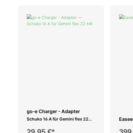
go-e Charger - Adapter
Easee
Schuko 16 A für Gemini flex 22
kW
29,95 €*
399