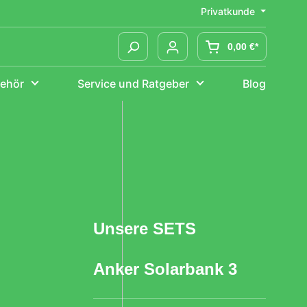
Privatkunde
0,00 €*
ehör
Service und Ratgeber
Blog
Smarte Wallboxen
Tesla Ladekabel
go-eCharger
Montage
Verlängerungskabel
Mittel- und Endklemmen
Montageschienen
Zubehör
Speicher
Unsere SETS
AnkerSolix
BYD
EcoFlow
SunEnergyXT
Anker Solarbank 3