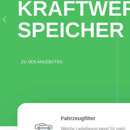
KRAFTWE
Fronius
Kostal
SMA
SPEICHER
ZU DEN ANGEBOTEN
Fahrzeugfilter
Welche Ladelösung passt für mein