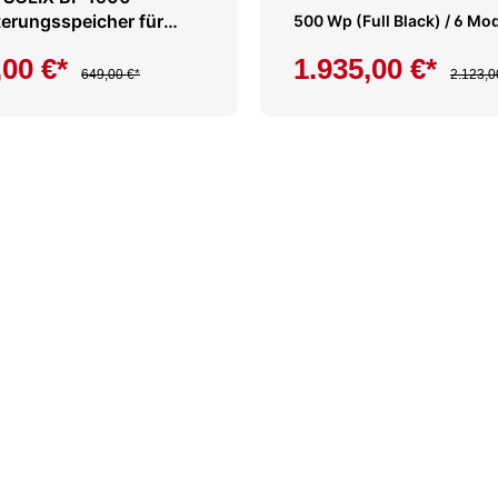
Set 3000 Wp
terungsspeicher für
500 Wp (Full Black) / 6 Mod
Solix Solarbank 2 Pro /
2,7 kWh / mit Anker Smart 
,00 €*
1.935,00 €*
lus
649,00 €*
2.123,0