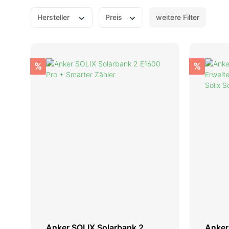
Fronius
Kostal
Hersteller
Preis
weitere Filter
SMA
%
%
Anker SOLIX Solarbank 2
Anker