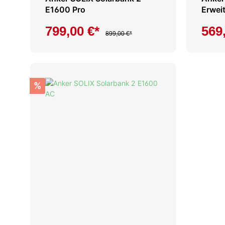
E1600 Pro
Erwei
Anker 
799,00 €*
569
AC / P
899,00 €*
%