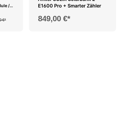
E1600 Pro + Smarter Zähler
ule /
Meter
849,00 €*
0 €*