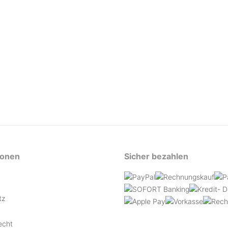
ionen
Sicher bezahlen
tz
echt