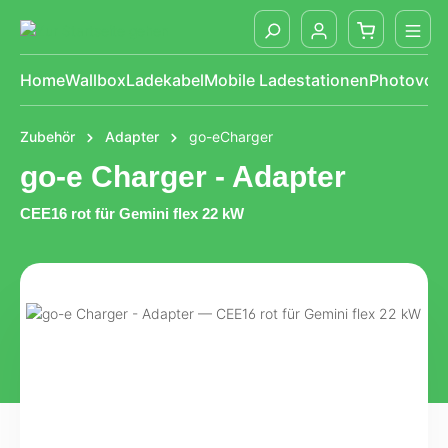
alt springen
Home
Wallbox
Ladekabel
Mobile Ladestationen
Photovolt
Zubehör
Adapter
go-eCharger
go-e Charger - Adapter
CEE16 rot für Gemini flex 22 kW
Bildergalerie überspringen