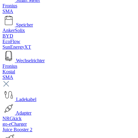
Smart Meter
Fronius
SMA
Speicher
AnkerSolix
BYD
EcoFlow
SunEnergyXT
Wechselrichter
Fronius
Kostal
SMA
Ladekabel
Adapter
NRGkick
go-eCharger
Juice Booster 2