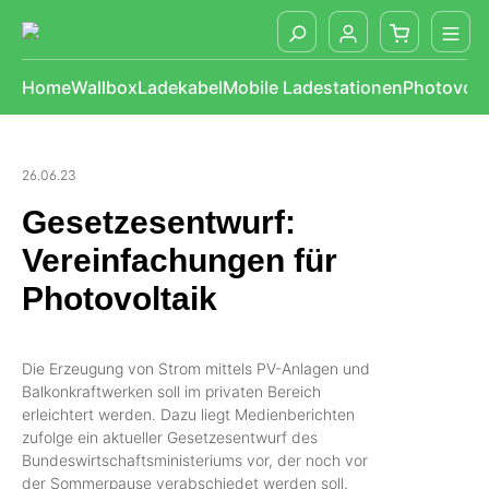
alt springen
Home
Wallbox
Ladekabel
Mobile Ladestationen
Photovolt
26.06.23
Gesetzesentwurf:
Vereinfachungen für
Photovoltaik
Die Erzeugung von Strom mittels PV-Anlagen und
Balkonkraftwerken soll im privaten Bereich
erleichtert werden. Dazu liegt Medienberichten
zufolge ein aktueller Gesetzesentwurf des
Bundeswirtschaftsministeriums vor, der noch vor
der Sommerpause verabschiedet werden soll.