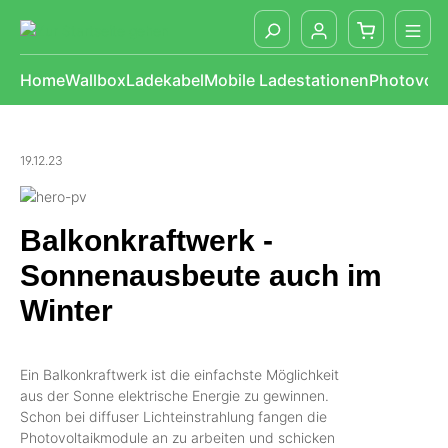
alt springen
Home
Wallbox
Ladekabel
Mobile Ladestationen
Photovolt
19.12.23
Balkonkraftwerk -
Sonnenausbeute auch im
Winter
Ein Balkonkraftwerk ist die einfachste Möglichkeit
aus der Sonne elektrische Energie zu gewinnen.
Schon bei diffuser Lichteinstrahlung fangen die
Photovoltaikmodule an zu arbeiten und schicken