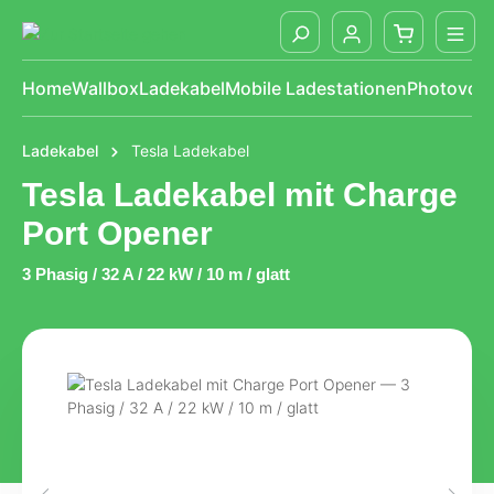
alt springen
Home
Wallbox
Ladekabel
Mobile Ladestationen
Photovolt
Ladekabel
Tesla Ladekabel
Tesla Ladekabel mit Charge
Port Opener
3 Phasig / 32 A / 22 kW / 10 m / glatt
Bildergalerie überspringen