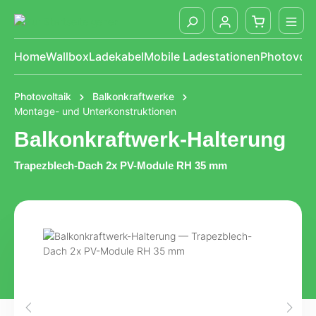
alt springen
Home
Wallbox
Ladekabel
Mobile Ladestationen
Photovolt
Photovoltaik
Balkonkraftwerke
Montage- und Unterkonstruktionen
Balkonkraftwerk-Halterung
Trapezblech-Dach 2x PV-Module RH 35 mm
Bildergalerie überspringen