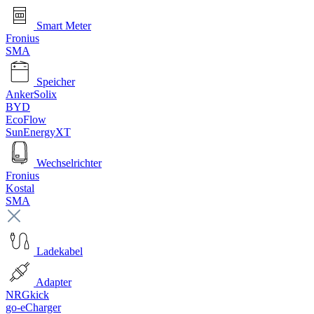
Smart Meter
Fronius
SMA
Speicher
AnkerSolix
BYD
EcoFlow
SunEnergyXT
Wechselrichter
Fronius
Kostal
SMA
Ladekabel
Adapter
NRGkick
go-eCharger