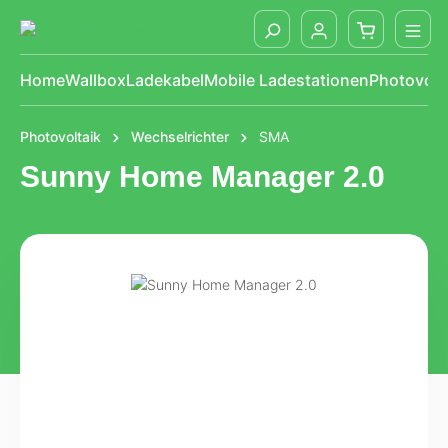
alt springen
Home
Wallbox
Ladekabel
Mobile Ladestationen
Photovolt
Photovoltaik
Wechselrichter
SMA
Sunny Home Manager 2.0
Bildergalerie überspringen