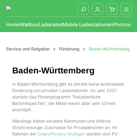
alt springen
Home
Wallbox
Ladekabel
Mobile Ladestationen
Photovolt
Service und Ratgeber
Förderung
Baden-Württemberg
Baden-Württemberg
In Baden-Württemberg gibt es derzeit keine landesweite
Förderung von privaten Ladestationen. Im Jahr 2021
startete das Förderprogramm "Netzdienliche
Batteriespeicher", die Mittel waren aber sehr schnell
erschöpft.
Allerdings bieten einzelne Kommunen und örtliche
Stromversorger Zuschüsse für Privatpersonen an. Im
Rahmen der
Solaroffensive Stuttgart
werden dort PV-