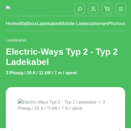
alt springen
Home
Wallbox
Ladekabel
Mobile Ladestationen
Photovolt
Ladekabel
Electric-Ways Typ 2 - Typ 2
Ladekabel
3 Phasig / 20 A / 11 kW / 7 m / spiral
Bildergalerie überspringen