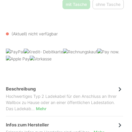
mit Tasche
ohne Tasche
(Diese Option ist zurzeit nicht v
(Diese Option 
(Aktuell) nicht verfügbar
Beschreibung
Hochwertiges Typ 2 Ladekabel für den Anschluss an Ihrer
Wallbox zu Hause oder an einer öffentlichen Ladestation.
Das Ladekab…
Mehr
Infos zum Hersteller