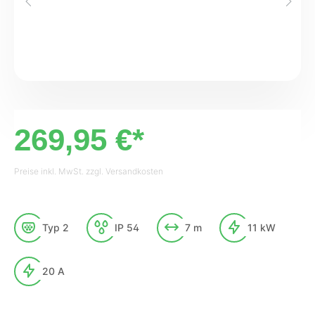
269,95 €*
Preise inkl. MwSt. zzgl. Versandkosten
Typ 2
IP 54
7 m
11 kW
20 A