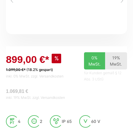
899,00 €*
%
0%
19%
MwSt.
MwSt.
1.099,00 €*
(18.2% gespart)
für Kunden gemäß § 12
inkl. 0% MwSt. zzgl. Versandkosten
Abs. 3 UStG
1.069,81 €
inkl. 19% MwSt. zzgl. Versandkosten
4
2
IP 65
60 V