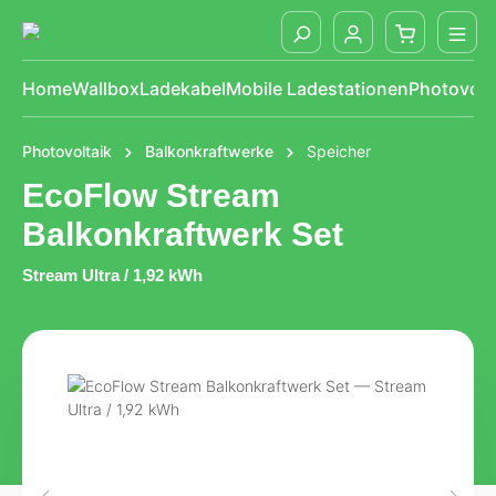
alt springen
Home
Wallbox
Ladekabel
Mobile Ladestationen
Photovolt
Photovoltaik
Balkonkraftwerke
Speicher
EcoFlow Stream
Balkonkraftwerk Set
Stream Ultra / 1,92 kWh
Bildergalerie überspringen