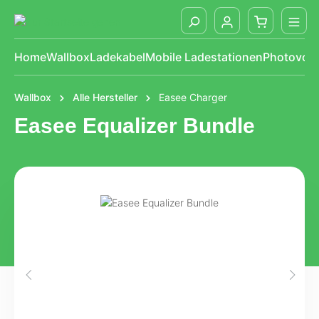
alt springen
Home
Wallbox
Ladekabel
Mobile Ladestationen
Photovolt
Wallbox
Alle Hersteller
Easee Charger
Easee Equalizer Bundle
Bildergalerie überspringen