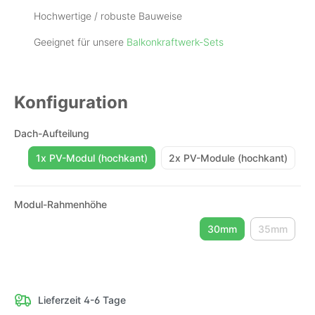
Hochwertige / robuste Bauweise
Geeignet für unsere
Balkonkraftwerk-Sets
Konfiguration
Dach-Aufteilung
1x PV-Modul (hochkant)
2x PV-Module (hochkant)
Modul-Rahmenhöhe
30mm
35mm
(Diese Opt
Lieferzeit 4-6 Tage