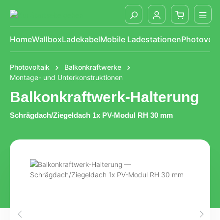
alt springen
Home
Wallbox
Ladekabel
Mobile Ladestationen
Photovolt
Photovoltaik
Balkonkraftwerke
Montage- und Unterkonstruktionen
Balkonkraftwerk-Halterung
Schrägdach/Ziegeldach 1x PV-Modul RH 30 mm
Bildergalerie überspringen