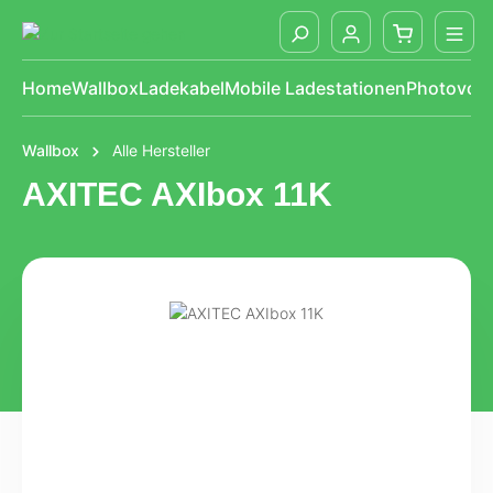
alt springen
Home
Wallbox
Ladekabel
Mobile Ladestationen
Photovolt
Wallbox
Alle Hersteller
AXITEC AXIbox 11K
Bildergalerie überspringen